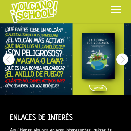
¿QUÉ PARTES TIENE UN VOLCÁN?
¿CUALES SON LOS PRINCIPALES TIPOS DE LAVA?
¿EL VOLCÁN MÁS ACTIVO?
¿QUÉ HACEN LOS VULCANÓLOGOS?
¿SON PELIGROSOS?
¿ES MAGMA O LAVA?
¿QUÉ ES UNA BOMBA VOLCÁNICA?
¿EL ANILLO DE FUEGO?
¿CUÁNTOS VOLCANES ACTIVOS HAY?
¿CÓMO SE MUEVEN LAS PLACAS TECTÓNICAS?
COMPRAR
ENLACES DE INTERÉS
Aquí tienes algunos enlaces interesantes, quizás te